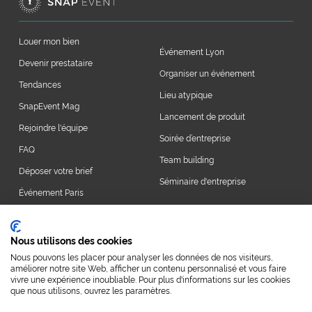
Louer mon bien
Événement Lyon
Devenir prestataire
Organiser un événement
Tendances
Lieu atypique
SnapEvent Mag
Lancement de produit
Rejoindre l'équipe
Soirée d’entreprise
FAQ
Team building
Déposer votre brief
Séminaire d'entreprise
Événement Paris
Nous utilisons des cookies
Nous contacter
Nous pouvons les placer pour analyser les données de nos visiteurs,
améliorer notre site Web, afficher un contenu personnalisé et vous faire
vivre une expérience inoubliable. Pour plus d'informations sur les cookies
2026 SNAPEVENT
Qui sommes-nous ?
que nous utilisons, ouvrez les paramètres.
Conditions générales de ventes