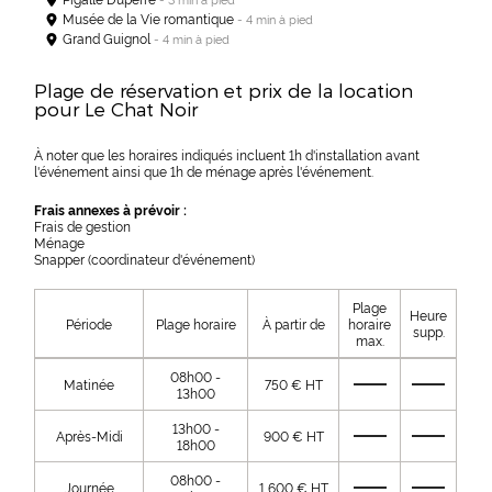
Musée de la Vie romantique
- 4 min à pied
Grand Guignol
- 4 min à pied
Plage de réservation et prix de la location
pour Le Chat Noir
À noter que les horaires indiqués incluent 1h d'installation avant
l'événement ainsi que 1h de ménage après l'événement.
Frais annexes à prévoir :
Frais de gestion
Ménage
Snapper (coordinateur d'événement)
Plage
Heure
Période
Plage horaire
À partir de
horaire
supp.
max.
08h00 -
Matinée
750 € HT
13h00
13h00 -
Après-Midi
900 € HT
18h00
08h00 -
Journée
1 600 € HT