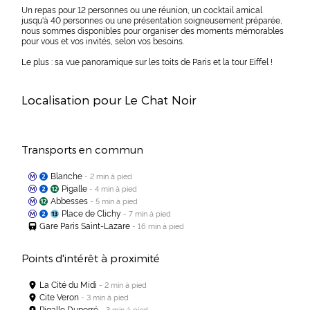
Un repas pour 12 personnes ou une réunion, un cocktail amical
jusqu'à 40 personnes ou une présentation soigneusement préparée,
nous sommes disponibles pour organiser des moments mémorables
pour vous et vos invités, selon vos besoins.
Le plus : sa vue panoramique sur les toits de Paris et la tour Eiffel !
Localisation pour Le Chat Noir
Transports en commun
Blanche
- 2 min à pied
Pigalle
- 4 min à pied
Abbesses
- 5 min à pied
Place de Clichy
- 7 min à pied
Gare Paris Saint-Lazare
- 16 min à pied
Points d'intérêt à proximité
La Cité du Midi
- 2 min à pied
Cite Veron
- 3 min à pied
Pigalle Duperré
- 3 min à pied