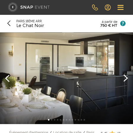
PARIS 18ÈME ARR.
à partir de
750 € HT
Le Chat Noir
Événement d'entreprise
Location de salle
Paris