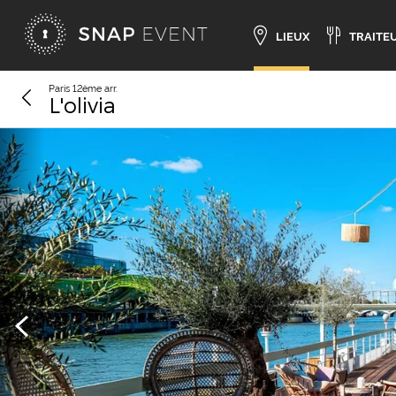
LIEUX
TRAITE
Paris 12ème arr.
L'olivia