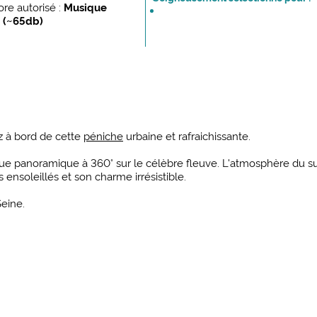
re autorisé :
Musique
 (~65db)
z à bord de cette
péniche
urbaine et rafraichissante.
e vue panoramique à 360° sur le célèbre fleuve. L'atmosphère du s
ensoleillés et son charme irrésistible.
Seine.