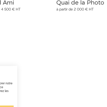
l Ami
Quai de la Photo
de 4 500 € HT
à partir de 2 000 € HT
orer notre
nce
rez les