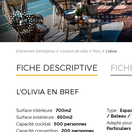
Événement d'entreprise
Location de salle
Paris
L'olivia
FICHE DESCRIPTIVE
FICH
L'OLIVIA EN BREF
Surface intérieure :
700m2
Type :
Espace 
/ Ba
Surface extérieure :
650m2
Adapté pour
Capacité cocktail :
500 personnes
Particuliers
Capacité convention :
200 personnes