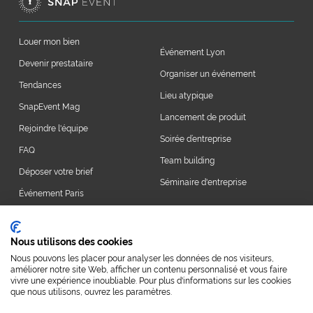
Louer mon bien
Événement Lyon
Devenir prestataire
Organiser un événement
Tendances
Lieu atypique
SnapEvent Mag
Lancement de produit
Rejoindre l'équipe
Soirée d’entreprise
FAQ
Team building
Déposer votre brief
Séminaire d'entreprise
Événement Paris
Nous utilisons des cookies
Nous contacter
Nous pouvons les placer pour analyser les données de nos visiteurs,
améliorer notre site Web, afficher un contenu personnalisé et vous faire
vivre une expérience inoubliable. Pour plus d'informations sur les cookies
2026 SNAPEVENT
Qui sommes-nous ?
que nous utilisons, ouvrez les paramètres.
Conditions générales de ventes