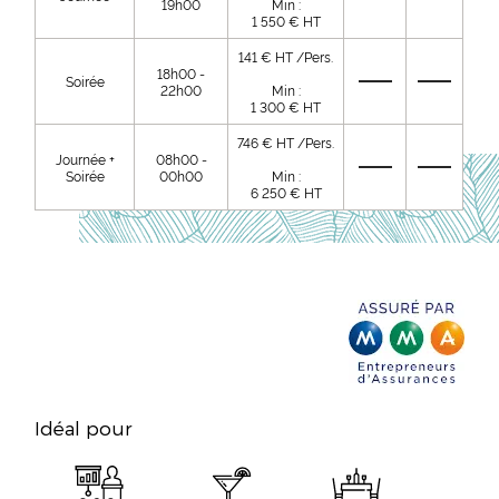
19h00
Min :
1 550 € HT
141 € HT /Pers.
18h00 -
Soirée
22h00
Min :
1 300 € HT
746 € HT /Pers.
Journée +
08h00 -
Soirée
00h00
Min :
6 250 € HT
Idéal pour