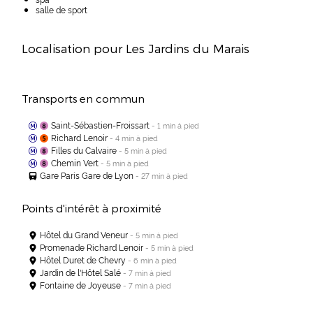
salle de sport
Localisation pour Les Jardins du Marais
Transports en commun
Saint-Sébastien-Froissart
- 1 min à pied
Richard Lenoir
- 4 min à pied
Filles du Calvaire
- 5 min à pied
Chemin Vert
- 5 min à pied
Gare Paris Gare de Lyon
- 27 min à pied
Points d'intérêt à proximité
Hôtel du Grand Veneur
- 5 min à pied
Promenade Richard Lenoir
- 5 min à pied
Hôtel Duret de Chevry
- 6 min à pied
Jardin de l'Hôtel Salé
- 7 min à pied
Fontaine de Joyeuse
- 7 min à pied