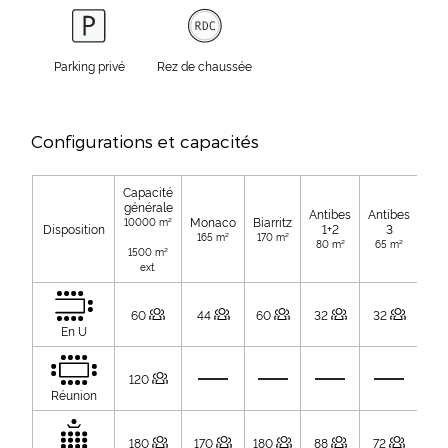
Parking privé
Rez de chaussée
Configurations et capacités
Capacité
générale
Antibes
Antibes
Ant
Monaco
Biarritz
10000 m²
Disposition
1+2
3
165 m²
170 m²
80 m²
65 m²
50
1500 m²
ext.
60
44
60
32
32
18
En U
120
Réunion
180
170
180
88
72
4