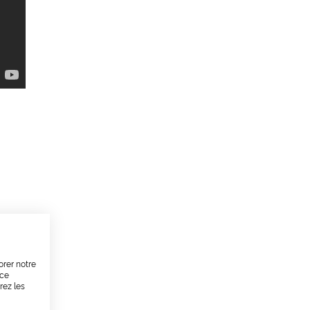
orer notre
nce
rez les