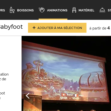
URS
BOISSONS
ANIMATIONS
MATÉRIEL
S
Babyfoot
4
à partir de
AJOUTER À MA SÉLECTION
ation
z de
oot
u