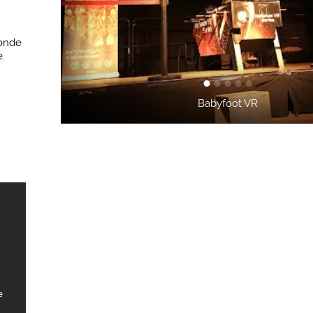
monde
.
Babyfoot VR